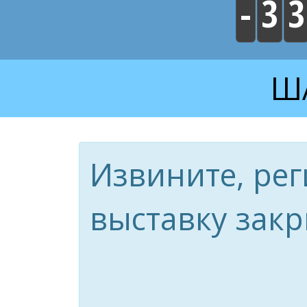
-
3
3
ША
Извините, рег
выставку закр