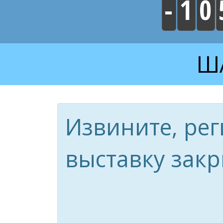
-
1
0
ША
Извините, рег
выставку закр